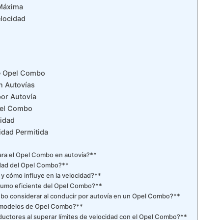
 Máxima
elocidad
e Opel Combo
n Autovías
or Autovía
Opel Combo
cidad
idad Permitida
para el Opel Combo en autovía?**
cidad del Opel Combo?**
y cómo influye en la velocidad?**
nsumo eficiente del Opel Combo?**
o considerar al conducir por autovía en un Opel Combo?**
os modelos de Opel Combo?**
ctores al superar límites de velocidad con el Opel Combo?**