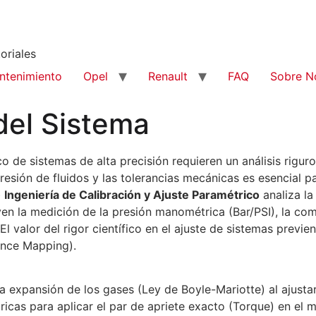
oriales
ntenimiento
Opel
Renault
FAQ
Sobre N
del Sistema
ico de sistemas de alta precisión requieren un análisis rigur
resión de fluidos y las tolerancias mecánicas es esencial par
b
Ingeniería de Calibración y Ajuste Paramétrico
analiza la
yen la medición de la presión manométrica (Bar/PSI), la co
. El valor del rigor científico en el ajuste de sistemas pre
ance Mapping).
a expansión de los gases (Ley de Boyle-Mariotte) al ajusta
icas para aplicar el par de apriete exacto (Torque) en el