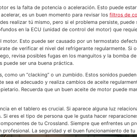
tor es la falta de potencia o aceleración. Esto puede esta
l acelerar, es un buen momento para revisar los
filtros de 
uedes realizar tú mismo, pero si el problema persiste, puede
undos en la ECU (unidad de control del motor) que requier
el motor. Esto puede ser causado por un termostato defect
rate de verificar el nivel del refrigerante regularmente. Si
Luego, revisa posibles fugas en los manguitos y la bomba d
os puede ser una buena práctica.
s, como un “clacking” o un zumbido. Estos sonidos pueden 
eite sea el adecuado y realiza cambios de aceite regularm
ietario. Recuerda que un buen aceite de motor puede marca
encia en el tablero es crucial. Si aparece alguna luz relacio
 Si eres el tipo de persona que le gusta hacer reparacione
 componentes de tu Crossland. Siempre que enfrentes un p
n profesional. La seguridad y el buen funcionamiento de tu