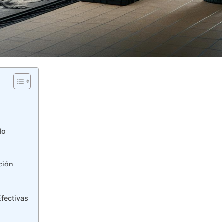
do
ción
fectivas
s