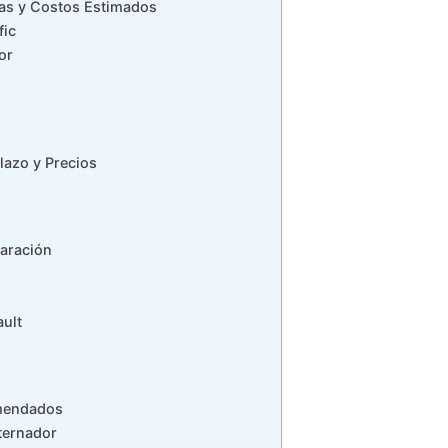
ias y Costos Estimados
fic
or
lazo y Precios
aración
ault
omendados
lternador